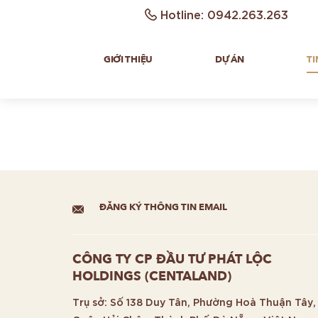
Hotline: 0942.263.263
GIỚI THIỆU
DỰ ÁN
TI
ĐĂNG KÝ THÔNG TIN EMAIL
CÔNG TY CP ĐẦU TƯ PHÁT LỘC
HOLDINGS (CENTALAND)
Trụ sở: Số 138 Duy Tân, Phường Hoà Thuận Tây,