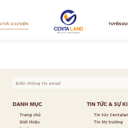
N TỨC & SỰ KIỆN
TUYỂN DỤ
Liên kết không tồn tại, vui lòng
bấm
để quay lại
Trang ch
DANH MỤC
TIN TỨC & SỰ K
Trang chủ
Tin tức Centala
Giới thiệu
Tin thị trường