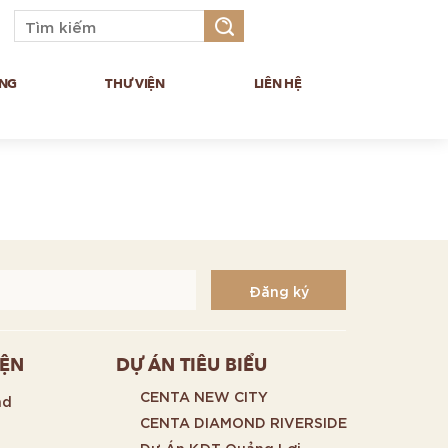
NG
THƯ VIỆN
LIÊN HỆ
ủ
.
IỆN
DỰ ÁN TIÊU BIỂU
CENTA NEW CITY
nd
CENTA DIAMOND RIVERSIDE
Dự Án KĐT Quảng Lợi