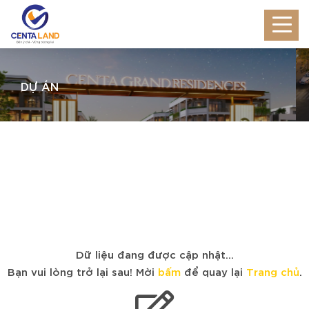
DỰ ÁN
Dữ liệu đang được cập nhật...
Bạn vui lòng trở lại sau! Mời
bấm
để quay lại
Trang chủ
.