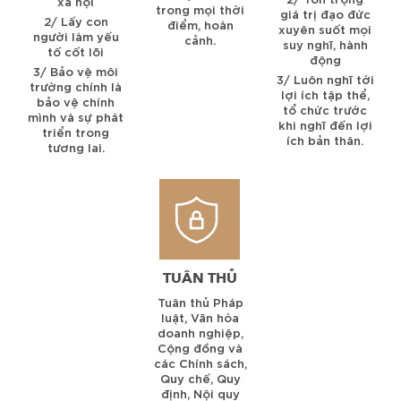
xã hội
trong mọi thời
giá trị đạo đức
2/ Lấy con
điểm, hoàn
xuyên suốt mọi
người làm yếu
cảnh.
suy nghĩ, hành
tố cốt lõi
động
3/ Bảo vệ môi
3/ Luôn nghĩ tới
trường chính là
lợi ích tập thể,
bảo vệ chính
tổ chức trước
mình và sự phát
khi nghĩ đến lợi
triển trong
ích bản thân.
tương lai.
TUÂN THỦ
Tuân thủ Pháp
luật, Văn hóa
doanh nghiệp,
Cộng đồng và
các Chính sách,
Quy chế, Quy
định, Nội quy