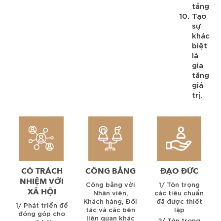
tảng
Tạo
sự
khác
biệt
là
gia
tăng
giá
trị.
CÓ TRÁCH
CÔNG BẰNG
ĐẠO ĐỨC
NHIỆM VỚI
Công bằng với
1/ Tôn trọng
XÃ HỘI
Nhân viên,
các tiêu chuẩn
Khách hàng, Đối
đã được thiết
1/ Phát triển để
tác và các bên
lập
đóng góp cho
liên quan khác
2/ Tôn trọng