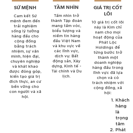
TẦM NHÌN
SỨ MỆNH
GIÁ TRỊ CỐT
LÕI
Tầm nhìn trở
Cam kết Sứ
thành Tập đoàn
mệnh đem đến
10 giá trị cốt lõi
mang tầm vóc,
trải nghiệm
này là Kim chỉ
biểu tượng và
sống lý tưởng
nam cho mọi
niềm tin hàng
hàng đầu cho
hoạt động của
đầu Việt Nam
cộng đồng
Phát Lộc
và khu vực về
bằng trách
Holdings để
các lĩnh vực,
nhiệm, sự văn
từng bước trở
dịch vụ: Bất
minh, hiện đại,
thành một
động sản, Xây
chuyên nghiệp
doanh nghiệp
dựng, Kinh tế -
và khát khao
hàng đầu trong
Tài chính và Du
được đóng góp,
lĩnh vực đã lựa
lịch.
kiến tạo giá trị
chọn và có
đích thực, an cư
trách nhiệm với
bền vững cho
cộng đồng, xã
con người và xã
hội:
hội.
Khách
hàng
là
trọng
tâm
Phát