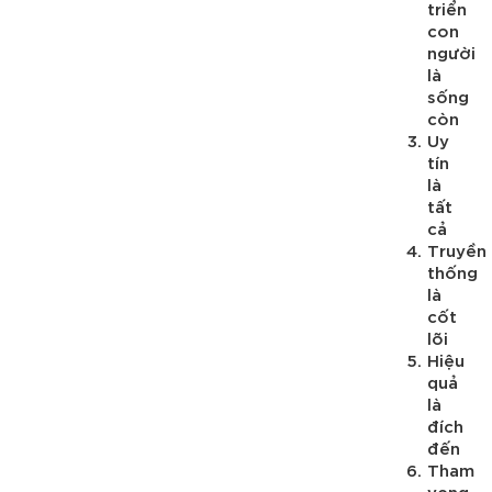
triển
con
người
là
sống
còn
Uy
tín
là
tất
cả
Truyền
thống
là
cốt
lõi
Hiệu
quả
là
đích
đến
Tham
vọng