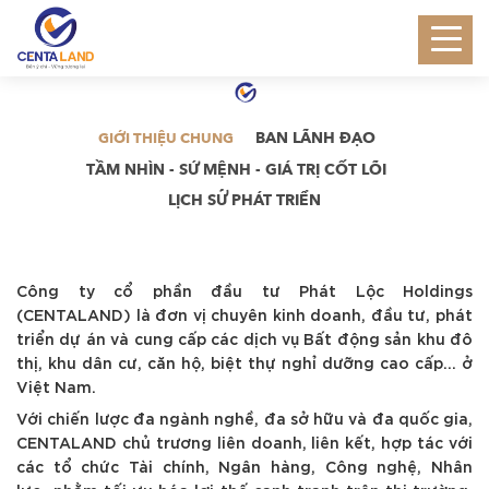
GIỚI THIỆU
BAN LÃNH ĐẠO
GIỚI THIỆU CHUNG
TẦM NHÌN - SỨ MỆNH - GIÁ TRỊ CỐT LÕI
LỊCH SỬ PHÁT TRIỂN
Công ty cổ phần đầu tư Phát Lộc Holdings
(CENTALAND) là đơn vị chuyên kinh doanh, đầu tư, phát
triển dự án và cung cấp các dịch vụ Bất động sản khu đô
thị, khu dân cư, căn hộ, biệt thự nghỉ dưỡng cao cấp… ở
Việt Nam.
Với chiến lược đa ngành nghề, đa sở hữu và đa quốc gia,
CENTALAND chủ trương liên doanh, liên kết, hợp tác với
các tổ chức Tài chính, Ngân hàng, Công nghệ, Nhân